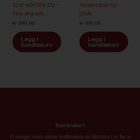
SLIK VOKSER DU –
Testprodukt for
Finn deg selv
Linda
kr
290,00
kr
100,00
Legg i
Legg i
handlekurv
handlekurv
Test bruker?
Vi trenger noen aktive testbrukere av Mentora Liv, før vi