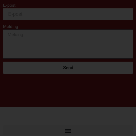
E-post
Melding
Send