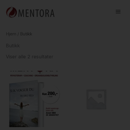
Hopp
rett
til
innholdet
Hjem
/ Butikk
Butikk
Viser alle 2 resultater