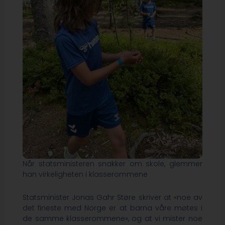
Når statsministeren snakker om skole, glemmer
han virkeligheten i klasserommene
Statsminister Jonas Gahr Støre skriver at «noe av
det fineste med Norge er at barna våre møtes i
de samme klasserommene», og at vi mister noe