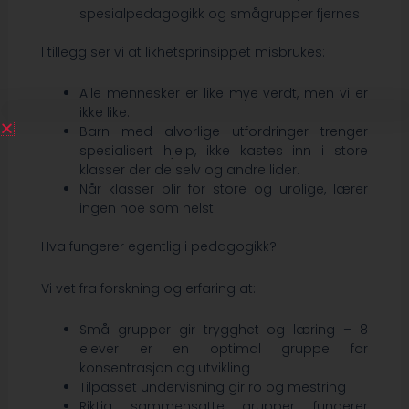
spesialpedagogikk og smågrupper fjernes
I tillegg ser vi at likhetsprinsippet misbrukes:
Alle mennesker er like mye verdt, men vi er
ikke like.
Barn med alvorlige utfordringer trenger
spesialisert hjelp, ikke kastes inn i store
klasser der de selv og andre lider.
Når klasser blir for store og urolige, lærer
ingen noe som helst.
Hva fungerer egentlig i pedagogikk?
Vi vet fra forskning og erfaring at:
Små grupper gir trygghet og læring – 8
elever er en optimal gruppe for
konsentrasjon og utvikling
Tilpasset undervisning gir ro og mestring
Riktig sammensatte grupper fungerer