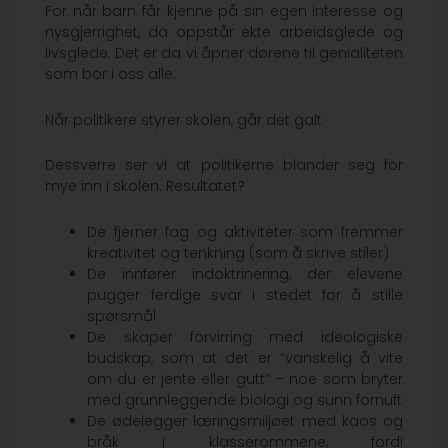
For når barn får kjenne på sin egen interesse og
nysgjerrighet, da oppstår ekte arbeidsglede og
livsglede. Det er da vi åpner dørene til genialiteten
som bor i oss alle.
Når politikere styrer skolen, går det galt
Dessverre ser vi at politikerne blander seg for
mye inn i skolen. Resultatet?
De fjerner fag og aktiviteter som fremmer
kreativitet og tenkning (som å skrive stiler)
De innfører indoktrinering, der elevene
pugger ferdige svar i stedet for å stille
spørsmål
De skaper forvirring med ideologiske
budskap, som at det er “vanskelig å vite
om du er jente eller gutt” – noe som bryter
med grunnleggende biologi og sunn fornuft
De ødelegger læringsmiljøet med kaos og
bråk i klasserommene, fordi