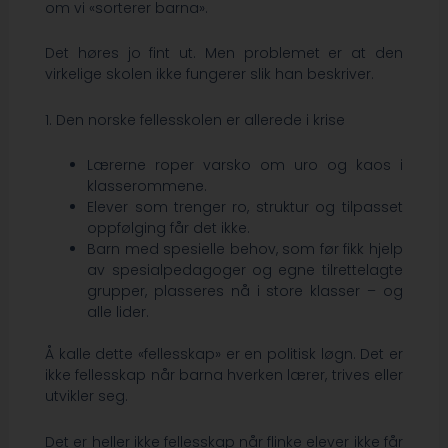
om vi «sorterer barna».
Det høres jo fint ut. Men problemet er at den
virkelige skolen ikke fungerer slik han beskriver.
1. Den norske fellesskolen er allerede i krise
Lærerne roper varsko om uro og kaos i
klasserommene.
Elever som trenger ro, struktur og tilpasset
oppfølging får det ikke.
Barn med spesielle behov, som før fikk hjelp
av spesialpedagoger og egne tilrettelagte
grupper, plasseres nå i store klasser – og
alle lider.
Å kalle dette «fellesskap» er en politisk løgn. Det er
ikke fellesskap når barna hverken lærer, trives eller
utvikler seg.
Det er heller ikke fellesskap når flinke elever ikke får