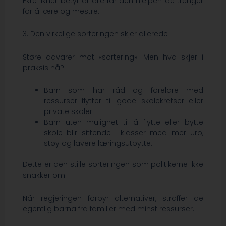
Ekte likhet betyr at alle får den hjelpen de trenger
for å lære og mestre.
3. Den virkelige sorteringen skjer allerede
Støre advarer mot «sortering». Men hva skjer i
praksis nå?
Barn som har råd og foreldre med
ressurser flytter til gode skolekretser eller
private skoler.
Barn uten mulighet til å flytte eller bytte
skole blir sittende i klasser med mer uro,
støy og lavere læringsutbytte.
Dette er den stille sorteringen som politikerne ikke
snakker om.
Når regjeringen forbyr alternativer, straffer de
egentlig barna fra familier med minst ressurser.