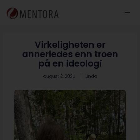
Hopp
rett
til
innholdet
Virkeligheten er
annerledes enn troen
på en ideologi
august 2, 2025
Linda