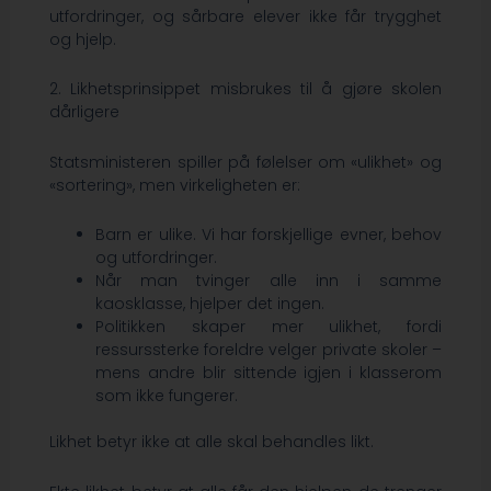
utfordringer, og sårbare elever ikke får trygghet
og hjelp.
2. Likhetsprinsippet misbrukes til å gjøre skolen
dårligere
Statsministeren spiller på følelser om «ulikhet» og
«sortering», men virkeligheten er:
Barn er ulike. Vi har forskjellige evner, behov
og utfordringer.
Når man tvinger alle inn i samme
kaosklasse, hjelper det ingen.
Politikken skaper mer ulikhet, fordi
ressurssterke foreldre velger private skoler –
mens andre blir sittende igjen i klasserom
som ikke fungerer.
Likhet betyr ikke at alle skal behandles likt.