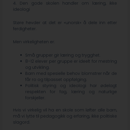
4. Den gode skolen handler om læring, ikke
ideologi
Støre hevder at det er «unorsk» å dele inn etter
ferdigheter.
Men virkeligheten er:
Små grupper gir læring og trygghet.
8–12 elever per gruppe er ideelt for mestring
og utvikling.
Barn med spesielle behov blomstrer når de
får ro og tilpasset oppfølging.
Politisk styring og ideologi har ødelagt
respekten for fag, læring og naturlige
forskjeller.
Hvis vi virkelig vil ha en skole som løfter alle barn,
må vi lytte til pedagogikk og erfaring, ikke politiske
slagord.