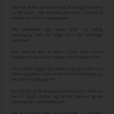
Elite folk vil ikke at barna skal få dårlig påvirkning
av feil barn. Her sorteres det barn i forhold til
kriterier om barnas egenskaper.
Når foreldrene ser kaos, bråk og dårlig
oppfølging, må de velge bort det offentlige
systemet.
Ikke fordi de ikke vil bidra – men fordi barna
fortjener en skole som hjelper dem å lykkes i livet.
Hva med å bygge opp skolene og gjøre det som
virker og hjelper, samt slutte med nedbrytning og
det som er dårlig gjort?
Kun da kan vi få en god skole for barna våre, og
her vil også lærere og andre oppleve gode,
meningsfulle og lærerike tider.
Det vil bli gode tider om vi handler ut i fra ekte