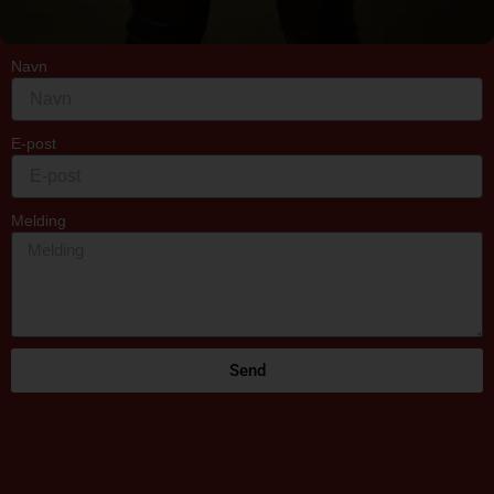
Navn
E-post
Melding
Send