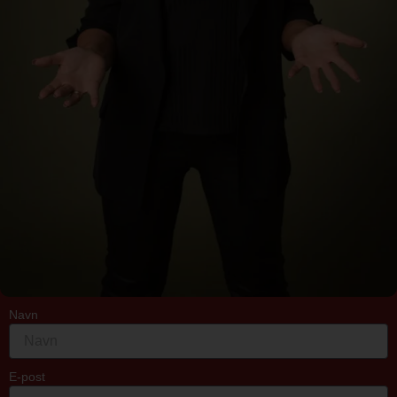
Navn
E-post