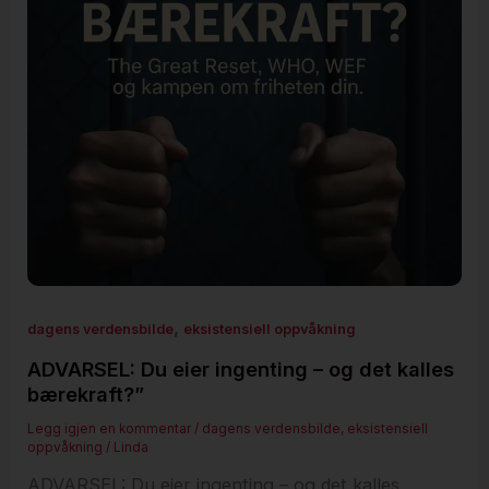
,
dagens verdensbilde
eksistensiell oppvåkning
ADVARSEL: Du eier ingenting – og det kalles
bærekraft?”
Legg igjen en kommentar
/
dagens verdensbilde
,
eksistensiell
oppvåkning
/
Linda
ADVARSEL: Du eier ingenting – og det kalles