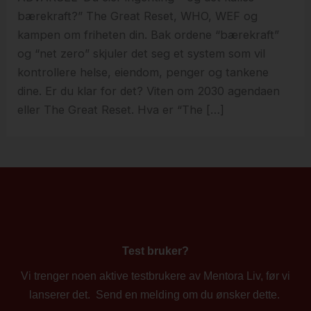
bærekraft?” The Great Reset, WHO, WEF og
kampen om friheten din. Bak ordene “bærekraft”
og “net zero” skjuler det seg et system som vil
kontrollere helse, eiendom, penger og tankene
dine. Er du klar for det? Viten om 2030 agendaen
eller The Great Reset. Hva er “The […]
Test bruker?
Vi trenger noen aktive testbrukere av Mentora Liv, før vi
lanserer det. Send en melding om du ønsker dette.