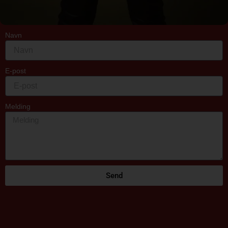
Navn
E-post
Melding
Send