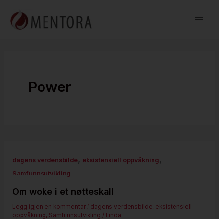
Hopp
rett
til
innholdet
Power
,
,
dagens verdensbilde
eksistensiell oppvåkning
Samfunnsutvikling
Om woke i et nøtteskall
Legg igjen en kommentar
/
dagens verdensbilde
,
eksistensiell
oppvåkning
,
Samfunnsutvikling
/
Linda