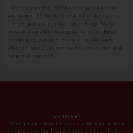
Det begynte bra. Så ble det et paradoks som
var komisk. Så ble det tragisk. Nå er det alvorlig.
Tre ord: galskap, dumskap og ondskap. “Woke” –
en bevisst og våken bevegelse for rettferdighet,
likestilling og mangfold. Hvem vil vel ikke være
våken for urett? Det som startet som en idealistisk
kamp mot rasisme […]
Test bruker?
Vi trenger noen aktive testbrukere av Mentora Liv, før vi
lanserer det. Send en melding om du ønsker dette.