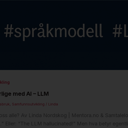
kling
rlige med AI – LLM
sbruk
,
Samfunnsutvikling
/
Linda
ss alle? Av Linda Nordskog | Mentora.no & Samtaleloft
 Eller: “The LLM hallucinated!” Men hva betyr egentl