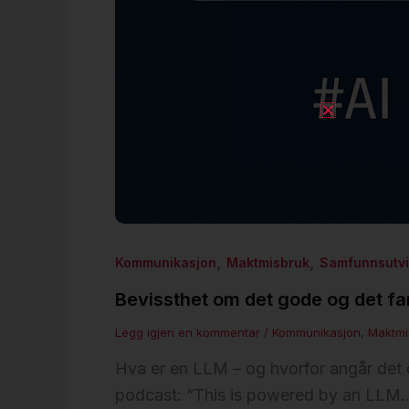
,
,
Kommunikasjon
Maktmisbruk
Samfunnsutvi
Bevissthet om det gode og det fa
Legg igjen en kommentar
/
Kommunikasjon
,
Maktmi
Hva er en LLM – og hvorfor angår det o
podcast: “This is powered by an LLM…”