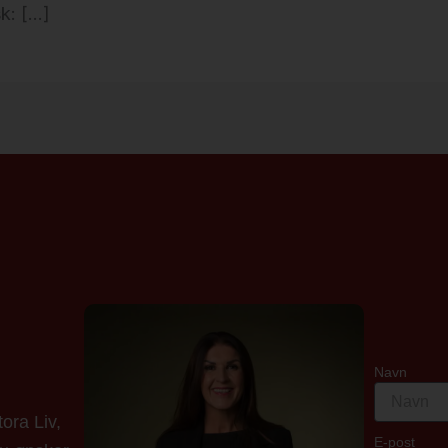
k: […]
Navn
ora Liv,
E-post