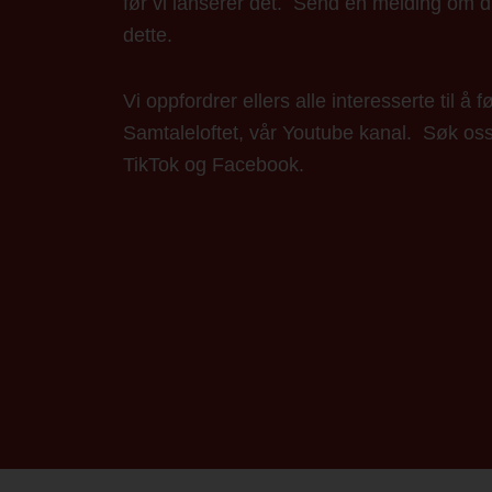
før vi lanserer det. Send en melding om 
dette.
Vi oppfordrer ellers alle interesserte til å f
Samtaleloftet, vår Youtube kanal. Søk os
TikTok og Facebook.