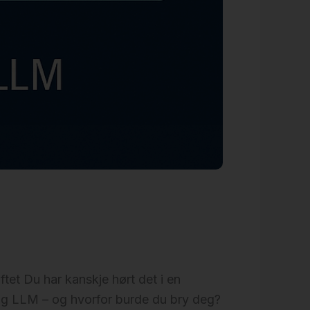
et Du har kanskje hørt det i en
ig LLM – og hvorfor burde du bry deg?