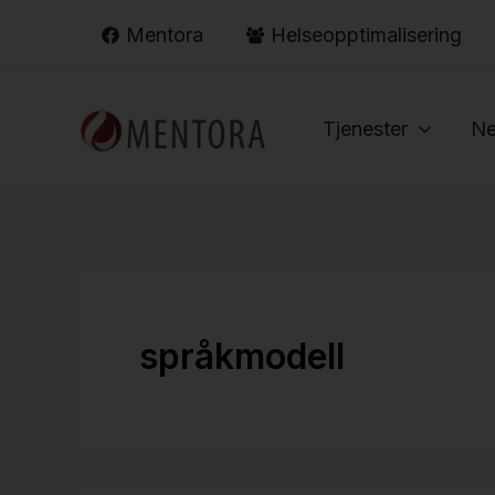
Hopp
Mentora
Helseopptimalisering
rett
til
innholdet
Tjenester
Ne
språkmodell