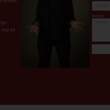
du ønsker
Melding
ølge
s opp på