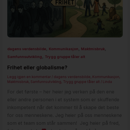
,
,
,
dagens verdensbilde
Kommunikasjon
Maktmisbruk
,
Samfunnsutvikling
Trygg gruppe tåler alt
Frihet eller globalisme?
Legg igjen en kommentar
/
dagens verdensbilde
,
Kommunikasjon
,
Maktmisbruk
,
Samfunnsutvikling
,
Trygg gruppe tåler alt
/
Linda
For det første – her heier jeg verken på den ene
eller andre personen i et system som er skuffende
inkompetent når det kommer til å skape det beste
for oss menneskene. Jeg heier på oss menneskene
som et team som står sammen! Jeg heier på fred,