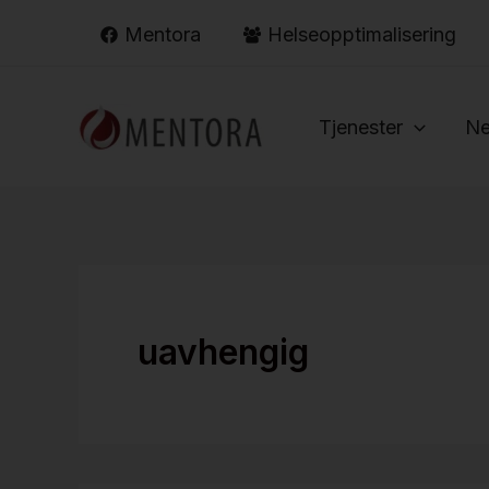
Hopp
Mentora
Helseopptimalisering
rett
til
innholdet
Tjenester
Ne
uavhengig