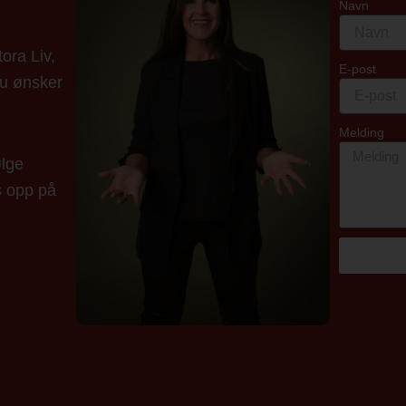
Navn
ora Liv,
E-post
du ønsker
Melding
ølge
s opp på