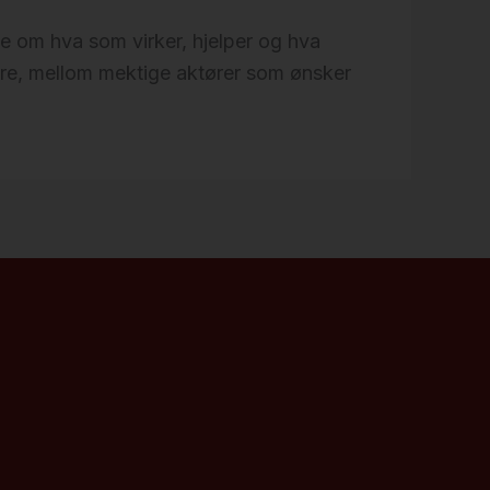
ke om hva som virker, hjelper og hva
kere, mellom mektige aktører som ønsker