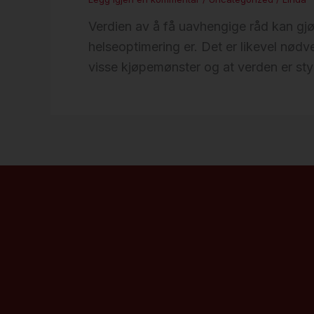
Verdien av å få uavhengige råd kan gjø
helseoptimering er. Det er likevel nød
visse kjøpemønster og at verden er sty