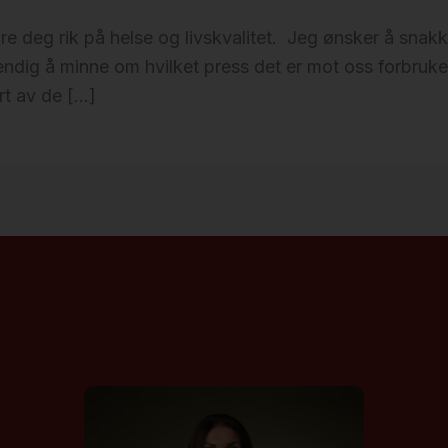
re deg rik på helse og livskvalitet. Jeg ønsker å snak
vendig å minne om hvilket press det er mot oss forbru
rt av de […]