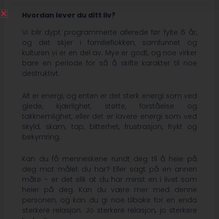
Hvordan lever du ditt liv?
Vi blir dypt programmerte allerede før fylte 6 år,
og det skjer i familieflokken, samfunnet og
kulturen vi er en del av. Mye er godt, og noe virker
bare en periode for så å skifte karakter til noe
destruktivt.
Alt er energi, og enten er det sterk energi som ved
glede, kjærlighet, støtte, forståelse og
takknemlighet, eller det er lavere energi som ved
skyld, skam, tap, bitterhet, frustrasjon, frykt og
bekymring.
Kan du få menneskene rundt deg til å heie på
deg mot målet du har? Eller sagt på en annen
måte – er det slik at du har minst en i livet som
heier på deg. Kan du være mer med denne
personen, og kan du gi noe tilbake for en enda
sterkere relasjon. Jo sterkere relasjon, jo sterkere