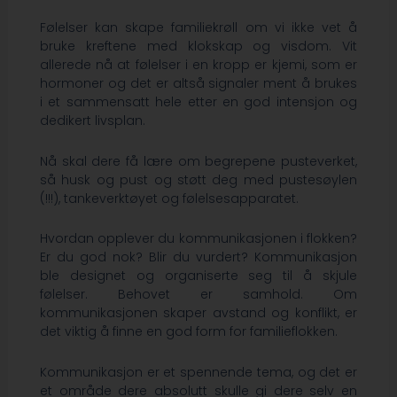
Følelser kan skape familiekrøll om vi ikke vet å
bruke kreftene med klokskap og visdom. Vit
allerede nå at følelser i en kropp er kjemi, som er
hormoner og det er altså signaler ment å brukes
i et sammensatt hele etter en god intensjon og
dedikert livsplan.
Nå skal dere få lære om begrepene pusteverket,
så husk og pust og støtt deg med pustesøylen
(!!!), tankeverktøyet og følelsesapparatet.
Hvordan opplever du kommunikasjonen i flokken?
Er du god nok? Blir du vurdert? Kommunikasjon
ble designet og organiserte seg til å skjule
følelser. Behovet er samhold. Om
kommunikasjonen skaper avstand og konflikt, er
det viktig å finne en god form for familieflokken.
Kommunikasjon er et spennende tema, og det er
et område dere absolutt skulle gi dere selv en