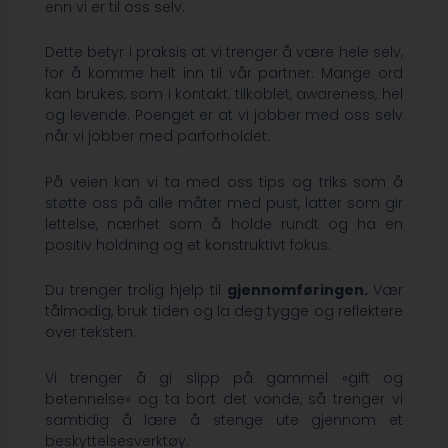
enn vi er til oss selv.
Dette betyr i praksis at vi trenger å være hele selv,
for å komme helt inn til vår partner. Mange ord
kan brukes, som i kontakt, tilkoblet, awareness, hel
og levende. Poenget er at vi jobber med oss selv
når vi jobber med parforholdet.
På veien kan vi ta med oss tips og triks som å
støtte oss på alle måter med pust, latter som gir
lettelse, nærhet som å holde rundt og ha en
positiv holdning og et konstruktivt fokus.
Du trenger trolig hjelp til
gjennomføringen.
Vær
tålmodig, bruk tiden og la deg tygge og reflektere
over teksten.
Vi trenger å gi slipp på gammel «gift og
betennelse» og ta bort det vonde, så trenger vi
samtidig å lære å stenge ute gjennom et
beskyttelsesverktøy.