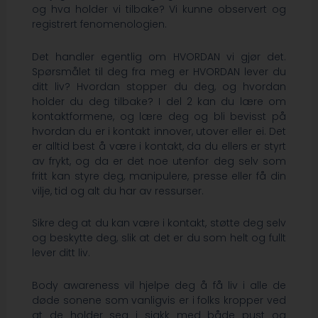
og hva holder vi tilbake? Vi kunne observert og
registrert fenomenologien.
Det handler egentlig om HVORDAN vi gjør det.
Spørsmålet til deg fra meg er HVORDAN lever du
ditt liv? Hvordan stopper du deg, og hvordan
holder du deg tilbake? I del 2 kan du lære om
kontaktformene, og lære deg og bli bevisst på
hvordan du er i kontakt innover, utover eller ei. Det
er alltid best å være i kontakt, da du ellers er styrt
av frykt, og da er det noe utenfor deg selv som
fritt kan styre deg, manipulere, presse eller få din
vilje, tid og alt du har av ressurser.
Sikre deg at du kan være i kontakt, støtte deg selv
og beskytte deg, slik at det er du som helt og fullt
lever ditt liv.
Body awareness vil hjelpe deg å få liv i alle de
døde sonene som vanligvis er i folks kropper ved
at de holder seg i sjakk med både pust og