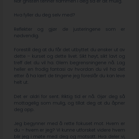
Når gnisten tenner flammen i deg så er alt mulig.
Hva fyller du deg selv med?
Reflekter og gjør de justeringene som er
nødvendig.
Forestill deg at du får det utbyttet du ønsker ut av
dette – kurset og dette livet. Sikt høyt, sikt lavt og
treff det du vil ha. Glem begrensningene nå. Lag
heller en frodig fantasi av hvordan du vil ha det
etter å ha lært de tingene jeg foreslår du kan leve
helt ut.
Det er aldri for sent. Riktig tid er nå. Gjør deg så
mottagelig som mulig, og tillat deg at du åpner
deg opp.
Jeg begynner med å rette fokuset mot: Hvem er
du – hvem er jeg? Vi kunne utforsket videre hvem
blir jeg i møte med deg og motsatt. Hva deler vi,