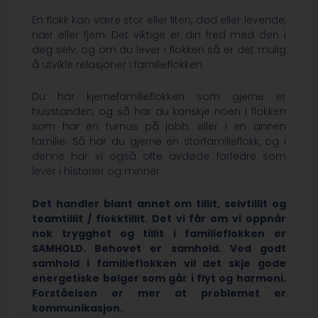
En flokk kan være stor eller liten, død eller levende,
nær eller fjern. Det viktige er din fred med den i
deg selv, og om du lever i flokken så er det mulig
å utvikle relasjoner i familieflokken.
Du har kjernefamilieflokken som gjerne er
husstanden, og så har du kanskje noen i flokken
som har en turnus på jobb, eller i en annen
familie. Så har du gjerne en storfamilieflokk, og i
denne har vi også ofte avdøde forfedre som
lever i historier og minner.
Det handler blant annet om tillit, selvtillit og
teamtillit / flokktillit. Det vi får om vi oppnår
nok trygghet og tillit i familieflokken er
SAMHOLD. Behovet er samhold. Ved godt
samhold i familieflokken vil det skje gode
energetiske bølger som går i flyt og harmoni.
Forståelsen er mer at problemet er
kommunikasjon.