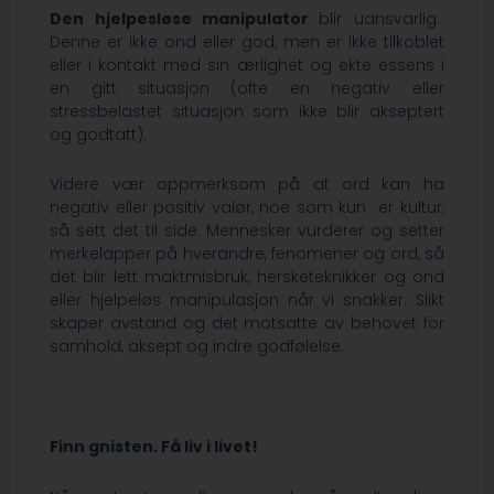
Den hjelpesløse manipulator
blir uansvarlig.
Denne er ikke ond eller god, men er ikke tilkoblet
eller i kontakt med sin ærlighet og ekte essens i
en gitt situasjon (ofte en negativ eller
stressbelastet situasjon som ikke blir akseptert
og godtatt).
Videre vær oppmerksom på at ord kan ha
negativ eller positiv valør, noe som kun er kultur,
så sett det til side. Mennesker vurderer og setter
merkelapper på hverandre, fenomener og ord, så
det blir lett maktmisbruk, hersketeknikker og ond
eller hjelpeløs manipulasjon når vi snakker. Slikt
skaper avstand og det motsatte av behovet for
samhold, aksept og indre godfølelse.
Finn gnisten. Få liv i livet!