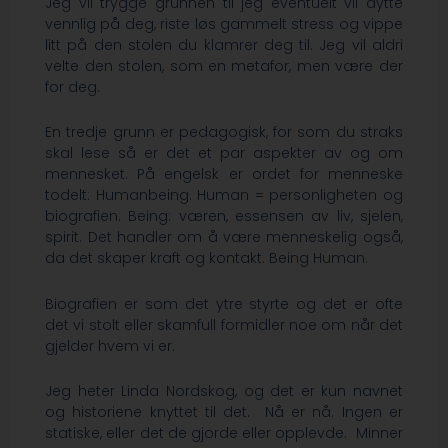
Jeg vil trygge grunnen til jeg eventuelt vil dytte
vennlig på deg, riste løs gammelt stress og vippe
litt på den stolen du klamrer deg til. Jeg vil aldri
velte den stolen, som en metafor, men være der
for deg.
En tredje grunn er pedagogisk, for som du straks
skal lese så er det et par aspekter av og om
mennesket. På engelsk er ordet for menneske
todelt: Humanbeing. Human = personligheten og
biografien. Being: væren, essensen av liv, sjelen,
spirit. Det handler om å være menneskelig også,
da det skaper kraft og kontakt. Being Human.
Biografien er som det ytre styrte og det er ofte
det vi stolt eller skamfull formidler noe om når det
gjelder hvem vi er.
Jeg heter Linda Nordskog, og det er kun navnet
og historiene knyttet til det. Nå er nå. Ingen er
statiske, eller det de gjorde eller opplevde. Minner