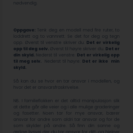
nødvendig.
Oppgave:
Tenk deg en modell med fire ruter, to
loddrett og to vannrett: Se det for deg og tegn
opp. Øverst til venstre skriver du:
Det er virkelig
opp til deg selv.
Øverst til høyre skriver du:
Det er
din skyld.
Nederst til venstre:
Det er virkelig opp
til meg selv.
Nederst til høyre:
Det er ikke min
skyld.
Så kan du se hvor en tar ansvar i modellen, og
hvor det er ansvarsfraskrivelse.
NB. I familieflokken er det alltid manipulasjon slik
at dette går alle veier og i alle mulige graderinger
og fasetter. Noen tar for mye ansvar, bærer
ansvar for andre som aldri tar ansvar og for de
som skylder på andre. Så finn din sanne og
ærlige livsvei der du tar ansvar for ditt, og hjelper