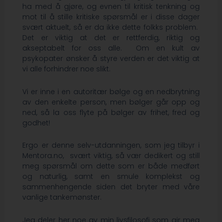
ha med å gjøre, og evnen til kritisk tenkning og
mot til å stille kritiske spørsmål er i disse dager
svært aktuelt, så er da ikke dette folkks problem.
Det er viktig at det er rettferdig, riktig og
akseptabelt for oss alle. Om en kult av
psykopater ønsker å styre verden er det viktig at
vi alle forhindrer noe slikt.
Vi er inne i en autoritær bølge og en nedbrytning
av den enkelte person, men bølger går opp og
ned, så la oss flyte på bølger av frihet, fred og
godhet!
Ergo er denne selv-utdanningen, som jeg tilbyr i
Mentora.no, svært viktig, så vær dedikert og still
meg spørsmål om dette som er både medført
og naturlig, samt en smule komplekst og
sammenhengende siden det bryter med våre
vanlige tankemønster.
Jeg deler her noe av min livsfilosofi som gir meg