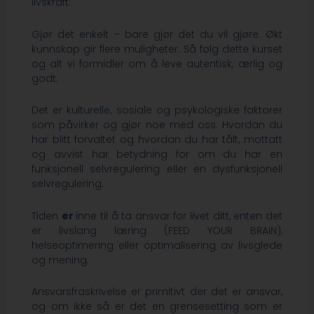
livskraft.
Gjør det enkelt – bare gjør det du vil gjøre. Økt
kunnskap gir flere muligheter. Så følg dette kurset
og alt vi formidler om å leve autentisk, ærlig og
godt.
Det er kulturelle, sosiale og psykologiske faktorer
som påvirker og gjør noe med oss. Hvordan du
har blitt forvaltet og hvordan du har tålt, mottatt
og avvist har betydning for om du har en
funksjonell selvregulering eller en dysfunksjonell
selvregulering.
Tiden
er
inne til å ta ansvar for livet ditt, enten det
er livslang læring (FEED YOUR BRAIN),
helseoptimering eller optimalisering av livsglede
og mening.
Ansvarsfraskrivelse er primitivt der det er ansvar,
og om ikke så er det en grensesetting som er