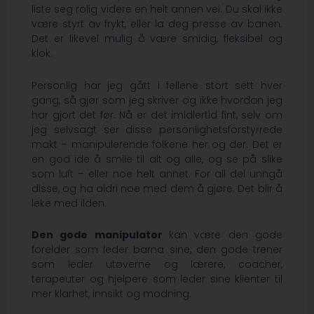
liste seg rolig videre en helt annen vei. Du skal ikke
være styrt av frykt, eller la deg presse av banen.
Det er likevel mulig å være smidig, fleksibel og
klok.
Personlig har jeg gått i fellene stort sett hver
gang, så gjør som jeg skriver og ikke hvordan jeg
har gjort det før. Nå er det imidlertid fint, selv om
jeg selvsagt ser disse personlighetsforstyrrede
makt – manipulerende folkene her og der. Det er
en god ide å smile til alt og alle, og se på slike
som luft – eller noe helt annet. For all del unngå
disse, og ha aldri noe med dem å gjøre. Det blir å
leke med ilden.
Den gode manipulator
kan være den gode
forelder som leder barna sine, den gode trener
som leder utøverne og lærere, coacher,
terapeuter og hjelpere som leder sine klienter til
mer klarhet, innsikt og modning.