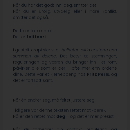
Når du har det godt inni deg, smitter det.
Når du er urolig, utydelig eller i indre konflikt,
smitter det også.
Dette er ikke moral.
Det er
feltteori
.
I gestaltterapi sier vi at
helheten alltid er større enn
summen av delene
. Det betyr at stemningen,
reguleringen og væren du bringer inn i et rom,
påvirker alle som er der – ofte mer enn ordene
dine. Dette var et kjernepoeng hos
Fritz Perls
, og
det er fortsatt sant.
Når én endrer seg, må feltet justere seg
Tidligere var denne teksten rettet mot «dere».
Nå er den rettet mot
deg
– og det er mer presist.
Når
du
forbedrer din kontakt, regulering og