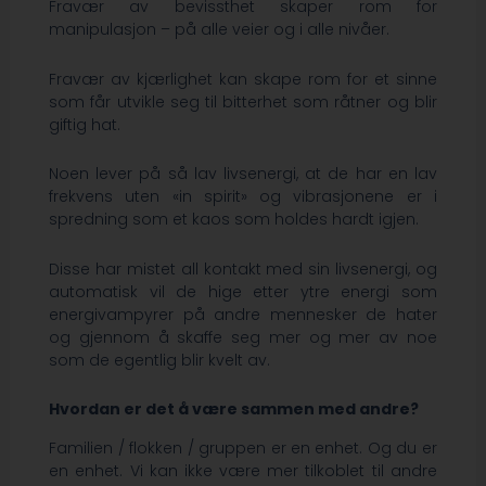
Fravær av bevissthet skaper rom for
manipulasjon – på alle veier og i alle nivåer.
Fravær av kjærlighet kan skape rom for et sinne
som får utvikle seg til bitterhet som råtner og blir
giftig hat.
Noen lever på så lav livsenergi, at de har en lav
frekvens uten «in spirit» og vibrasjonene er i
spredning som et kaos som holdes hardt igjen.
Disse har mistet all kontakt med sin livsenergi, og
automatisk vil de hige etter ytre energi som
energivampyrer på andre mennesker de hater
og gjennom å skaffe seg mer og mer av noe
som de egentlig blir kvelt av.
Hvordan er det å være sammen med andre?
Familien / flokken / gruppen er en enhet. Og du er
en enhet. Vi kan ikke være mer tilkoblet til andre