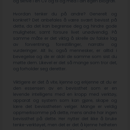
og skrive i en CV og til og med i din egen biografi.
Hvordan tenker du på andre? Generelt og
konkret? Det anbefales å være svært bevisst på
dette, da det kan begrense deg og hindre gode
muligheter, samt forsure livet unødvendig. På
samme måte er det viktig å skrelle av falske lag
av forventning, forestillinger, narrativ og
vurderinger. Alt liv, også mennesker, er alltid i
bevegelse og de er aldri de samme som sist du
møtte dem. Likevel er det så mange som tror det,
og forholder seg deretter.
Viktigere er det å vite, kjenne og erkjenne at du er
den essensen av en bevissthet som er en
levende intelligens med en kropp med verktøy,
apparat og system som kan gjøre, skape og
lære det bevisstheten velger. Mange er veldig
oppmerksomme på dette, mens andre har ingen
bevissthet på dette. Her nytter det ikke å bruke
tenke-verktøyet, men det er det å kjenne helheten