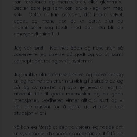
kan forbedres og manipuleres, eller glemmes.
Det er bare jeg som kan bruke «jeg» om meg
selv. Dette er kun persona, det falske selvet,
egoet, og mane tror de er dette, eller de
indentifiserer seg totalt med det. Da blir de
emosjonelt ruinert. J
Jeg var først i livet helt åpen og naiv, men så
observerte jeg diverse på godt og vondt, samt
uakseptabelt rot og svikt i systemer.
Jeg er ikke blant de mest naive, og likevel ser jeg
at jeg har hatt en enorm utvikling i å skrelle av lag
på lag av naivitet og dyp hjernevask. Jeg har
absolutt tillit til gode mennesker og de gode
intensjoner. Godheten vinner alltid til slutt, og vi
har alle ansvar for å gjøre alt vi kan i den
situasjon vi er i.
Nå kan jeg forstå at den naiviteten jeg hadde om
at systemene ikke hadde kompetanse til å få inn