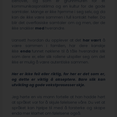
behovet, og som er grunnmuren for et
kommunikasjonsklima og en kultur for de gode
samtaler. Mange er ikke hjemme i seg selv, og da
kan de ikke være sammen i full kontakt heller. Da
blir det overflasiske samtaler om og men, der de
ikke snakker
med
hverandre.
Uansett hvordan du opplever at det
har vært
å
være sammen i familien, har dere kanskje
ikke
enda
funnet nøklene til å tåle hverandre slik
som dere er, eller slik rollene utspiller seg om det
ikke er mulig å være autentiske sammen.
Her er ikke feil eller riktig, for her er det som er,
og dette er viktig å akseptere. Bare slik kan
utvikling og gode vekstprosesser skje.
Jeg hørte en vis mann fortelle at han hadde hørt
at språket var for å skjule følelsene våre. Du vet at
språket kan hjelpe til med å forsterke og skape
enda mer klarhet om følelsene også.