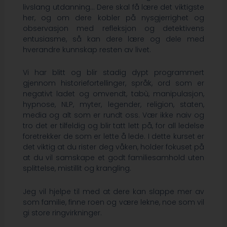
livslang utdanning… Dere skal få lære det viktigste
her, og om dere kobler på nysgjerrighet og
observasjon med refleksjon og detektivens
entusiasme, så kan dere lære og dele med
hverandre kunnskap resten av livet.
Vi har blitt og blir stadig dypt programmert
gjennom historiefortellinger, språk, ord som er
negativt ladet og omvendt, tabù, manipulasjon,
hypnose, NLP, myter, legender, religion, staten,
media og alt som er rundt oss. Vær ikke naiv og
tro det er tilfeldig og blir tatt lett på, for all ledelse
foretrekker de som er lette å lede. I dette kurset er
det viktig at du rister deg våken, holder fokuset på
at du vil samskape et godt familiesamhold uten
splittelse, mistillit og krangling.
Jeg vil hjelpe til med at dere kan slappe mer av
som familie, finne roen og være lekne, noe som vil
gi store ringvirkninger.