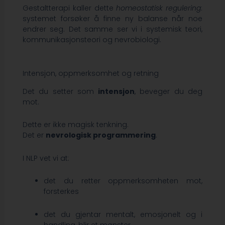
Gestaltterapi kaller dette
homeostatisk regulering
:
systemet forsøker å finne ny balanse når noe
endrer seg. Det samme ser vi i systemisk teori,
kommunikasjonsteori og nevrobiologi.
Intensjon, oppmerksomhet og retning
Det du setter som
intensjon
, beveger du deg
mot.
Dette er ikke magisk tenkning.
Det er
nevrologisk programmering
.
I NLP vet vi at:
det du retter oppmerksomheten mot,
forsterkes
det du gjentar mentalt, emosjonelt og i
handling, blir et mønster