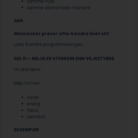
samme frykt
samme økonomiske mønstre
AHA
Mennesker prøver ofte å endre livet sitt
uten å endre programmeringen.
DEL 11 — MILJØ ER STERKERE ENN VILJESTYRKE
Liv skal lære:
Miljø former:
vaner
energi
fokus
identitet
EKSEMPLER