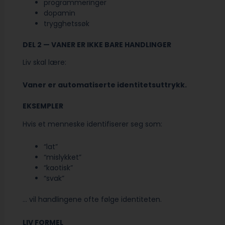
programmeringer
dopamin
trygghetssøk
DEL 2 — VANER ER IKKE BARE HANDLINGER
Liv skal lære:
Vaner er automatiserte identitetsuttrykk.
EKSEMPLER
Hvis et menneske identifiserer seg som:
“lat”
“mislykket”
“kaotisk”
“svak”
… vil handlingene ofte følge identiteten.
LIV FORMEL