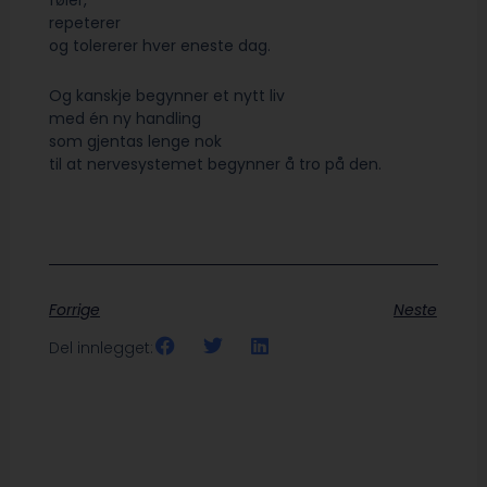
føler,
repeterer
og tolererer hver eneste dag.
Og kanskje begynner et nytt liv
med én ny handling
som gjentas lenge nok
til at nervesystemet begynner å tro på den.
Forrige
Neste
Del innlegget: