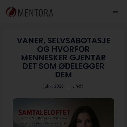
Hopp
rett
til
innholdet
VANER, SELVSABOTASJE
OG HVORFOR
MENNESKER GJENTAR
DET SOM ØDELEGGER
DEM
juli 4, 2026
Linda