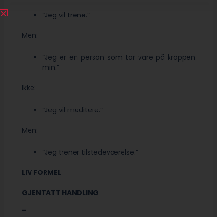
“Jeg vil trene.”
Men:
“Jeg er en person som tar vare på kroppen
min.”
Ikke:
“Jeg vil meditere.”
Men:
“Jeg trener tilstedeværelse.”
LIV FORMEL
GJENTATT HANDLING
=