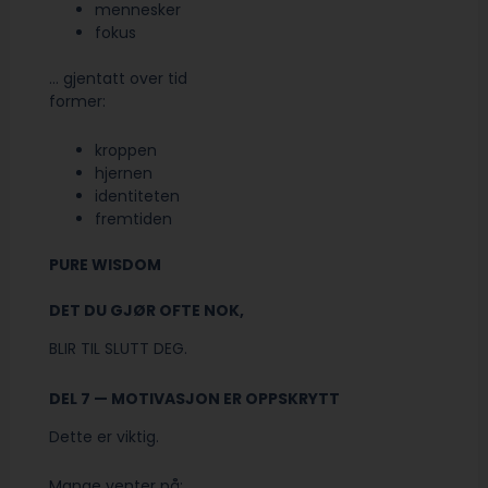
mennesker
fokus
… gjentatt over tid
former:
kroppen
hjernen
identiteten
fremtiden
PURE WISDOM
DET DU GJØR OFTE NOK,
BLIR TIL SLUTT DEG.
DEL 7 — MOTIVASJON ER OPPSKRYTT
Dette er viktig.
Mange venter på: