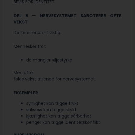
BEVIS FOR IDENTITET
DEL 9 — NERVESYSTEMET SABOTERER OFTE
VEKST
Dette er enormt viktig.
Mennesker tror:
de mangler viljestyrke
Men ofte:
føles vekst truende for nervesystemet.
EKSEMPLER
synlighet kan trigge frykt
suksess kan trigge skyld
kjærlighet kan trigge sårbarhet
penger kan trigge identitetskonflikt
PURE WISDOM