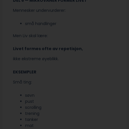
DEL 6 — MIKROVANER FORMER LIVET
Mennesker undervurderer:
små handlinger
Men Liv skal lære:
Livet formes ofte av repetisjon,
ikke ekstreme øyeblikk.
EKSEMPLER
Små ting:
søvn
pust
scrolling
trening
tanker
mat