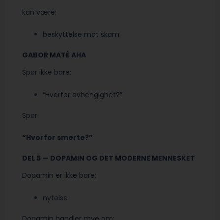
kan være:
beskyttelse mot skam
GABOR MATÉ AHA
Spør ikke bare:
“Hvorfor avhengighet?”
Spør:
“Hvorfor smerte?”
DEL 5 — DOPAMIN OG DET MODERNE MENNESKET
Dopamin er ikke bare:
nytelse
Dopamin handler mye om: