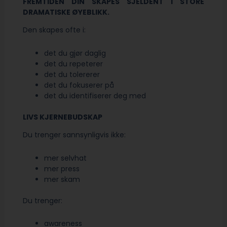
FREMTIDEN DIN SKAPES SJELDENT I STORE
DRAMATISKE ØYEBLIKK.
Den skapes ofte i:
det du gjør daglig
det du repeterer
det du tolererer
det du fokuserer på
det du identifiserer deg med
LIVS KJERNEBUDSKAP
Du trenger sannsynligvis ikke:
mer selvhat
mer press
mer skam
Du trenger:
awareness