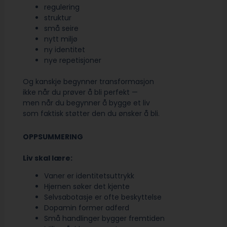
regulering
struktur
små seire
nytt miljø
ny identitet
nye repetisjoner
Og kanskje begynner transformasjon
ikke når du prøver å bli perfekt —
men når du begynner å bygge et liv
som faktisk støtter den du ønsker å bli.
OPPSUMMERING
Liv skal lære:
Vaner er identitetsuttrykk
Hjernen søker det kjente
Selvsabotasje er ofte beskyttelse
Dopamin former adferd
Små handlinger bygger fremtiden