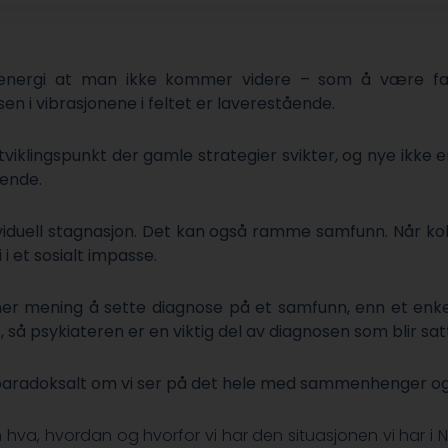
nergi at man ikke kommer videre – som å være fang
en i vibrasjonene i feltet er laverestående.
tviklingspunkt der gamle strategier svikter, og nye ikke er
tende.
viduell stagnasjon. Det kan også ramme samfunn. Når kol
i i et sosialt impasse.
r mening å sette diagnose på et samfunn, enn et enk
 så psykiateren er en viktig del av diagnosen som blir sa
 paradoksalt om vi ser på det hele med sammenhenger og
hva, hvordan og hvorfor vi har den situasjonen vi har i No