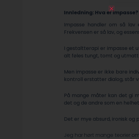
Innledning: Hva er impasse?
Impasse handler om så lav e
Frekvensen er så lav, og essens
I gestaltterapi er impasse et u
alt føles tungt, tomt og utmat
Men impasse er ikke bare indi
kontroll erstatter dialog, står v
På mange måter kan det gi me
det og de andre som en helhet,
Det er mye absurd, ironisk og
Jeg har hørt mange teorier om 