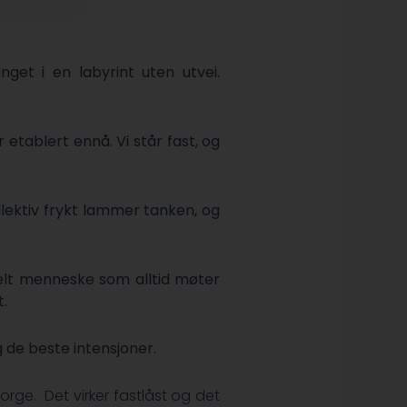
et i en labyrint uten utvei.
 etablert ennå. Vi står fast, og
lektiv frykt lammer tanken, og
elt menneske som alltid møter
tt.
 de beste intensjoner.
rge. Det virker fastlåst og det