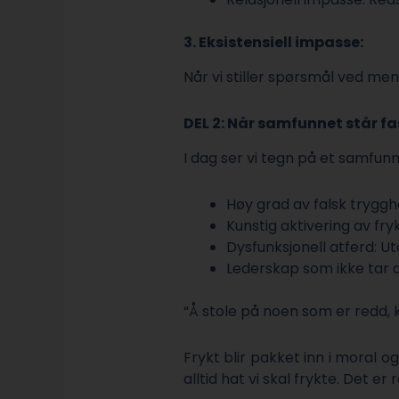
3. Eksistensiell impasse:
Når vi stiller spørsmål ved meni
DEL 2: Når samfunnet står fa
I dag ser vi tegn på et samfunn
Høy grad av falsk tryggh
Kunstig aktivering av fry
Dysfunksjonell atferd: U
Lederskap som ikke tar 
“Å stole på noen som er redd, 
Frykt blir pakket inn i moral o
alltid hat vi skal frykte. Det 