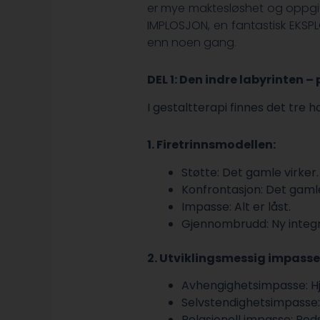
er mye maktesløshet og oppgitth
IMPLOSJON, en fantastisk EKSP
enn noen gang.
DEL 1: Den indre labyrinten 
I gestaltterapi finnes det tre 
1. Firetrinnsmodellen:
Støtte: Det gamle virker.
Konfrontasjon: Det gamle
Impasse: Alt er låst.
Gjennombrudd: Ny integra
2. Utviklingsmessig impasse
Avhengighetsimpasse: Hje
Selvstendighetsimpasse: 
Relasjonell impasse: Red