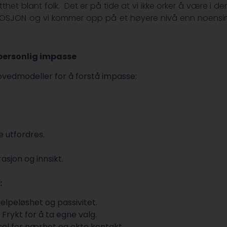
et blant folk. Det er på tide at vi ikke orker å være i denn
LOSJON og vi kommer opp på et høyere nivå enn noensin
– personlig impasse
hovedmodeller for å forstå impasse:
 utfordres.
sjon og innsikt.
:
lpeløshet og passivitet.
Frykt for å ta egne valg.
sel for nærhet og ekte kontakt.