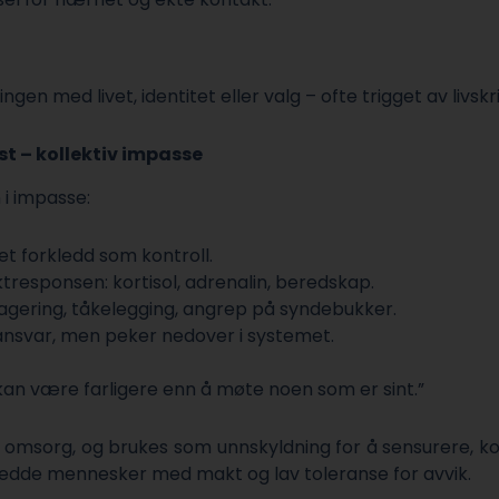
ngen med livet, identitet eller valg – ofte trigget av livskr
st – kollektiv impasse
 i impasse:
et forkledd som kontroll.
ktresponsen: kortisol, adrenalin, beredskap.
tagering, tåkelegging, angrep på syndebukker.
ansvar, men peker nedover i systemet.
kan være farligere enn å møte noen som er sint.”
g omsorg, og brukes som unnskyldning for å sensurere, kon
er redde mennesker med makt og lav toleranse for avvik.