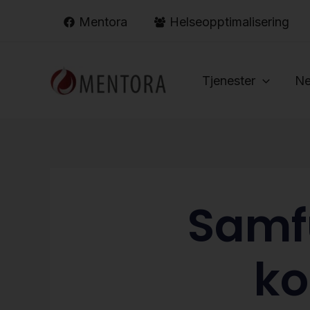
Hopp
Mentora
Helseopptimalisering
rett
til
innholdet
Tjenester
Ne
Samfu
ko