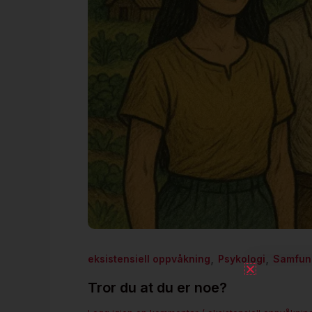
,
,
eksistensiell oppvåkning
Psykologi
Samfunn
Tror du at du er noe?