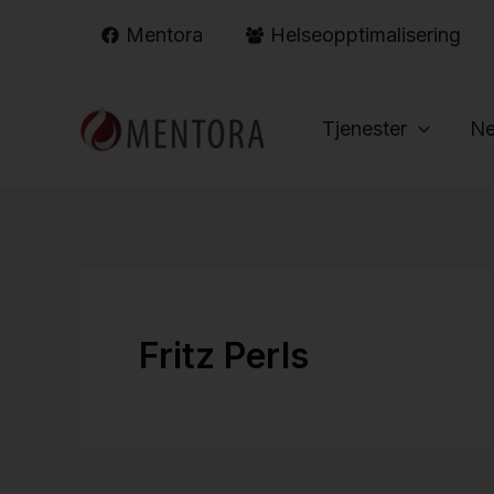
Hopp
Mentora
Helseopptimalisering
rett
til
innholdet
Tjenester
Ne
Fritz Perls