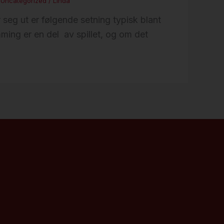
,
Uncategorized
/
Linda
seg ut er følgende setning typisk blant
ming er en del av spillet, og om det