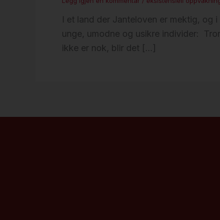
Legg igjen en kommentar
/
eksistensiell oppvåknin
I et land der Janteloven er mektig, og
unge, umodne og usikre individer: Tror
ikke er nok, blir det […]