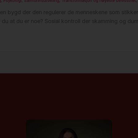
g
,
Psykologi
,
Samfunnsutvikling
,
Transformasjon og høyeste bevissthet
 i en bygd der den regulerer de menneskene som stikker 
 du at du er noe? Sosial kontroll der skamming og dum