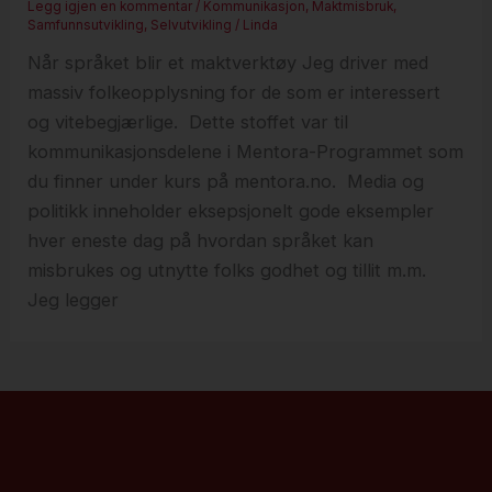
Legg igjen en kommentar
/
Kommunikasjon
,
Maktmisbruk
,
Samfunnsutvikling
,
Selvutvikling
/
Linda
Når språket blir et maktverktøy Jeg driver med
massiv folkeopplysning for de som er interessert
og vitebegjærlige. Dette stoffet var til
kommunikasjonsdelene i Mentora-Programmet som
du finner under kurs på mentora.no. Media og
politikk inneholder eksepsjonelt gode eksempler
hver eneste dag på hvordan språket kan
misbrukes og utnytte folks godhet og tillit m.m.
Jeg legger