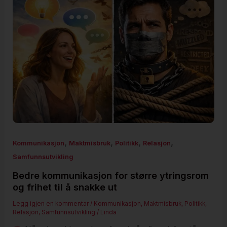
,
,
,
,
Kommunikasjon
Maktmisbruk
Politikk
Relasjon
Samfunnsutvikling
Bedre kommunikasjon for større ytringsrom
og frihet til å snakke ut
Legg igjen en kommentar
/
Kommunikasjon
,
Maktmisbruk
,
Politikk
,
Relasjon
,
Samfunnsutvikling
/
Linda