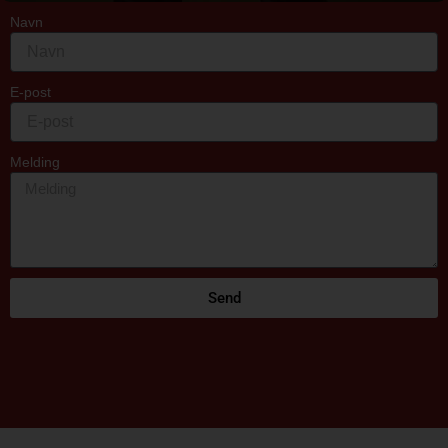
Navn
E-post
Melding
Send