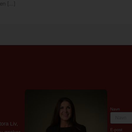
sen […]
Navn
ora Liv,
E-post