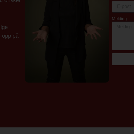
du ønsker
Melding
ølge
s opp på