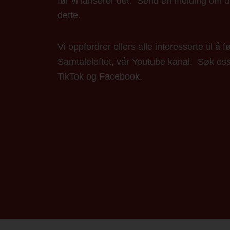
før vi lanserer det. Send en melding om 
dette.
Vi oppfordrer ellers alle interesserte til å f
Samtaleloftet, vår Youtube kanal. Søk os
TikTok og Facebook.