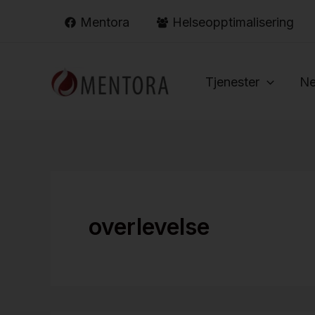
Hopp
Mentora
Helseopptimalisering
rett
til
innholdet
Tjenester
Ne
overlevelse