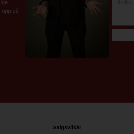
ølge
s opp på
Salgsvilkår