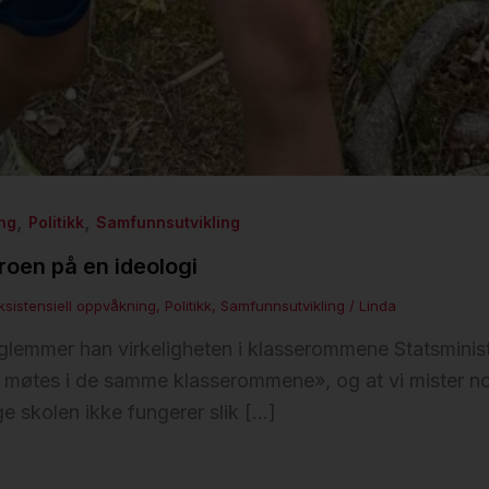
,
,
ing
Politikk
Samfunnsutvikling
roen på en ideologi
ksistensiell oppvåkning
,
Politikk
,
Samfunnsutvikling
/
Linda
glemmer han virkeligheten i klasserommene Statsminist
e møtes i de samme klasserommene», og at vi mister no
ge skolen ikke fungerer slik […]