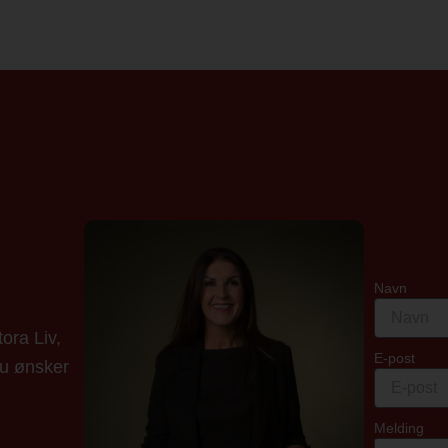
Navn
ora Liv,
E-post
du ønsker
Melding