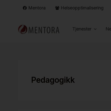
Hopp
Mentora
Helseopptimalisering
rett
til
innholdet
Tjenester
Ne
Pedagogikk