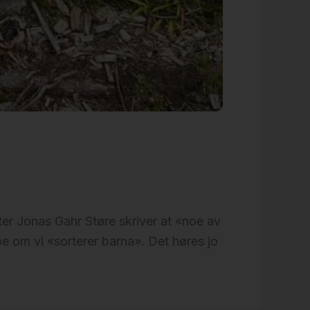
er Jonas Gahr Støre skriver at «noe av
e om vi «sorterer barna». Det høres jo