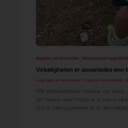
,
dagens verdensbilde
eksistensiell oppvåkn
Virkeligheten er annerledes enn t
Legg igjen en kommentar
/
dagens verdensbilde
,
e
Når statsministeren snakker om skole, 
det fineste med Norge er at barna vår
fint ut. Men problemet er at den virkeli