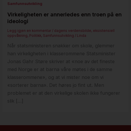
Samfunnsutvikling
Virkeligheten er annerledes enn troen på en
ideologi
Legg igjen en kommentar
/
dagens verdensbilde
,
eksistensiell
oppvåkning
,
Politikk
,
Samfunnsutvikling
/
Linda
Når statsministeren snakker om skole, glemmer
han virkeligheten i klasserommene Statsminister
Jonas Gahr Støre skriver at «noe av det fineste
med Norge er at barna våre møtes i de samme
klasserommene», og at vi mister noe om vi
«sorterer barna». Det høres jo fint ut. Men
problemet er at den virkelige skolen ikke fungerer
slik […]