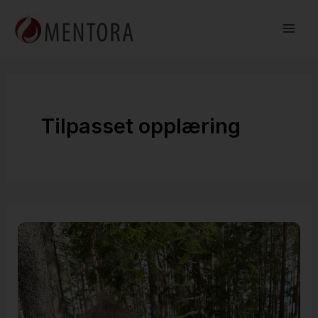
Hopp
rett
til
innholdet
Tilpasset opplæring