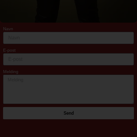
Navn
E-post
Melding
Send