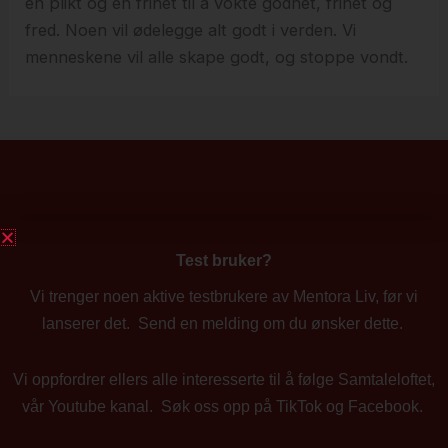
en plikt og en frihet til å vokte godhet, frihet og
fred. Noen vil ødelegge alt godt i verden. Vi
menneskene vil alle skape godt, og stoppe vondt.
Test bruker?
Vi trenger noen aktive testbrukere av Mentora Liv, før vi
lanserer det. Send en melding om du ønsker dette.
Vi oppfordrer ellers alle interesserte til å følge Samtaleloftet,
vår Youtube kanal. Søk oss opp på TikTok og Facebook.