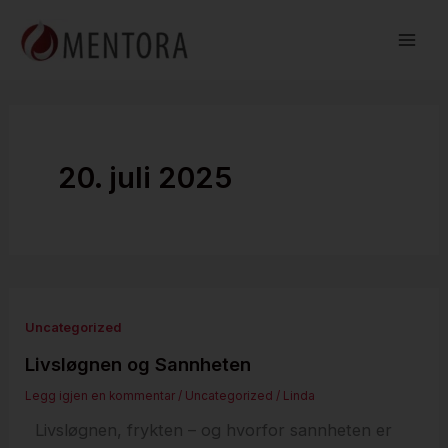
Hopp
rett
til
innholdet
20. juli 2025
Uncategorized
Livsløgnen og Sannheten
Legg igjen en kommentar
/
Uncategorized
/
Linda
️ Livsløgnen, frykten – og hvorfor sannheten er