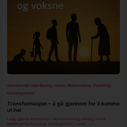
,
,
,
,
eksistensiell oppvåkning
Helse
Maktmisbruk
Psykologi
Uncategorized
Transformasjon – å gå gjennom for å komme
ut hel
Legg igjen en kommentar
/
eksistensiell oppvåkning
,
Helse
,
Maktmisbruk
,
Psykologi
,
Uncategorized
/
Linda