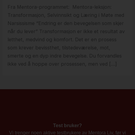
Fra Mentora-programmet: Mentora-leksjon:
Transformasjon, Selvinnsikt og Læring i Møte med
Narsissisme “Endring er den bevegelsen som skjer
når du lever” Transformasjon er ikke et resultat av
letthet, medvind og komfort. Det er en prosess
som krever bevissthet, tilstedeværelse, mot,
smerte og en dyp indre bevegelse. Du forvandles
ikke ved å hoppe over prosessen, men ved […]
Test bruker?
Vi trenger noen aktive testbrukere av Mentora Liv, før vi