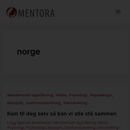
Hopp
rett
til
innholdet
norge
,
,
,
,
eksistensiell oppvåkning
Helse
Psykologi
Psykoterapi
,
,
Relasjon
Samfunnsutvikling
Selvutvikling
Kom til deg selv så kan vi alle stå sammen
Legg igjen en kommentar
/
eksistensiell oppvåkning
,
Helse
,
Psykologi
,
Psykoterapi
,
Relasjon
,
Samfunnsutvikling
,
Selvutvikling
/