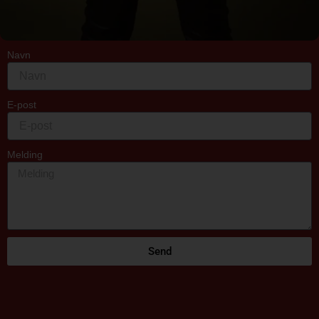
Navn
E-post
Melding
Send