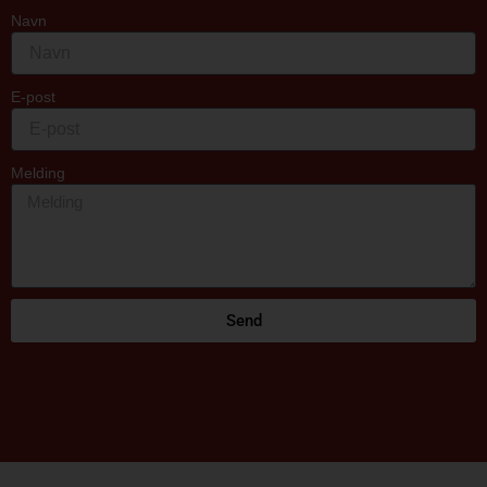
Navn
E-post
Melding
Send