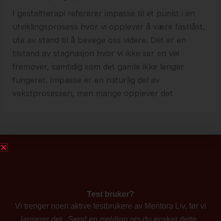
I gestaltterapi refererer impasse til et punkt i en
utviklingsprosess hvor vi opplever å være fastlåst,
ute av stand til å bevege oss videre. Det er en
tilstand av stagnasjon hvor vi ikke ser en vei
fremover, samtidig som det gamle ikke lenger
fungerer. Impasse er en naturlig del av
vekstprosessen, men mange opplever det
Test bruker?
Vi trenger noen aktive testbrukere av Mentora Liv, før vi
lanserer det. Send en melding om du ønsker dette.