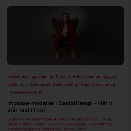
,
,
,
,
eksistensiell oppvåkning
Filosofi
Helse
Kommunikasjon
,
,
,
Psykologi
Psykoterapi
Selvutvikling
Transformasjon og
høyeste bevissthet
Impasse-modeller i Gestaltterapi – Når vi
står fast i livet
Legg igjen en kommentar
/
eksistensiell oppvåkning
,
Filosofi
,
Helse
,
Kommunikasjon
,
Psykologi
,
Psykoterapi
,
Selvutvikling
,
Transformasjon og høyeste bevissthet
/
Linda