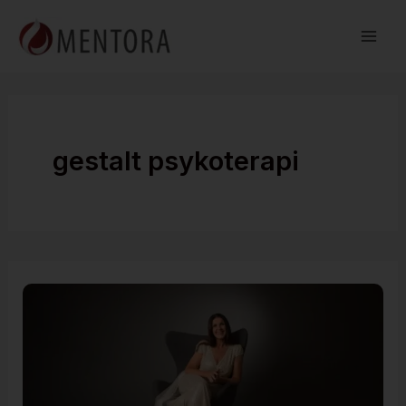
Hopp
rett
til
innholdet
gestalt psykoterapi