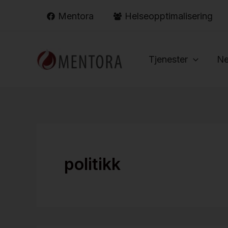
Hopp
Mentora
Helseopptimalisering
rett
til
innholdet
Tjenester
Ne
politikk