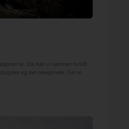
tuasjonen er. Slik kan vi sammen forstå
ologiske og det relasjonelle. Det er