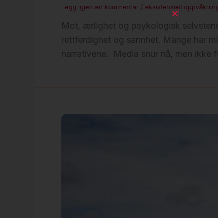
Legg igjen en kommentar
/
eksistensiell oppvåknin
Mot, ærlighet og psykologisk selvstendi
rettferdighet og sannhet. Mange har mi
narrativene. Media snur nå, men ikke fu